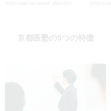
医学部二次試験(小論文面接)対策
国語科ブログ
医学部二次試験
京都医塾の5つの特徴