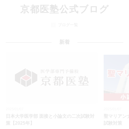
京都医塾公式ブログ
ブログ一覧
新着
2025/01/07
2025/01/07
日本大学医学部 面接と小論文の二次試験対
聖マリアン
策【2025年】
試験対策 【