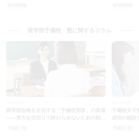
医学部情報
医学部情報
医学部予備校・塾に関するコラム
2026/02/05
2025/11/30
医学部合格を左右する「予備校面談」の真価
予備校女子
――努力を空回りで終わらせないための戦略
成功の秘訣
的対話術
予備校・塾
予備校・塾