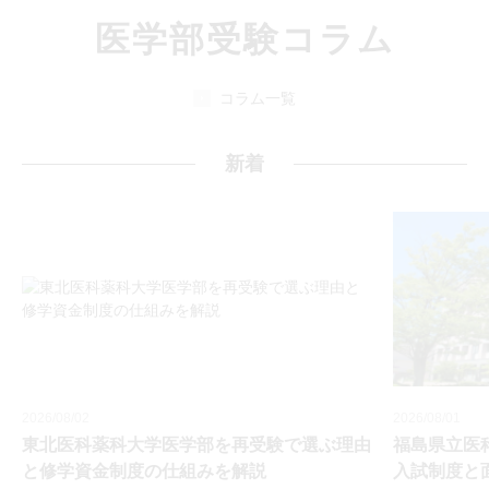
医学部受験コラム
コラム一覧
新着
2026/08/02
2026/08/01
東北医科薬科大学医学部を再受験で選ぶ理由
福島県立医
と修学資金制度の仕組みを解説
入試制度と