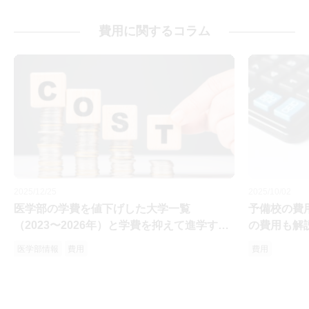
費用に関するコラム
2025/12/25
2025/10/02
医学部の学費を値下げした大学一覧
予備校の費
（2023〜2026年）と学費を抑えて進学する
の費用も解
ポイント
医学部情報
費用
費用