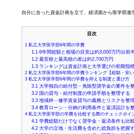
自分に合った資金計画を立て、経済面から医学部進
目次
1
私立大学医学部6年間の学費
1.1
6年間総額と相場の目安は約3,000万円台前
1.2
最安校と最高校の差は約2,700万円
1.3
ランキングは資金計画と大学選びの初期指
2
私立大学医学部6年間の学費ランキング【総額・安
3
私立大学医学部6年間の学費を抑える制度と選び方
3.1
大学独自の給付型・免除型奨学金の要件を
3.2
国の貸与・給付制度の申請手順を整理する
3.3
地域枠・修学資金貸与の義務とリスクを整
3.4
教育ローン・分納の利用条件と返済設計を
4
私立大学医学部の学費を比較する際のチェックポイ
4.1
学費総額だけでなく奨学金・返済条件も比
4.2
大学の立地・生活費を含めた総負担を把握