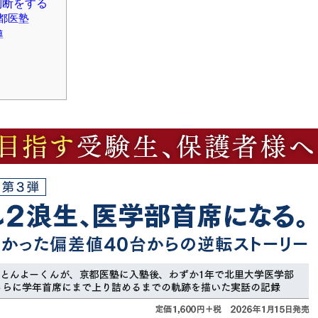
判断をする
都医塾
導