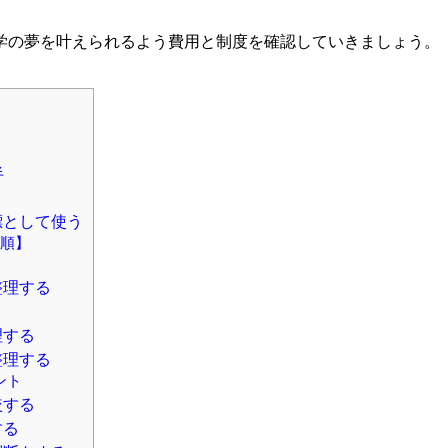
学の夢を叶えられるよう費用と制度を確認していきましょう。
半
標として使う
い順】
整理する
理する
整理する
ント
較する
する