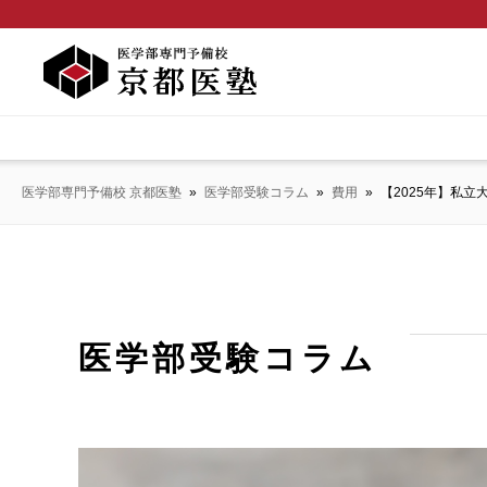
医学部専門予備校 京都医塾
»
医学部受験コラム
»
費用
»
【2025年】私
医学部受験コラム