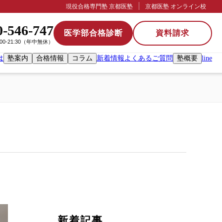
現役合格専門塾 京都医塾
京都医塾 オンライン校
0-546-747
医学部合格診断
資料請求
:00-21:30（年中無休）
は
塾案内
合格情報
コラム
新着情報
よくあるご質問
塾概要
line
新着記事