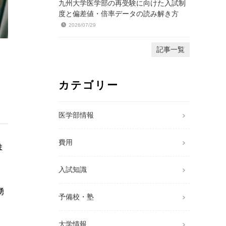
九州大学医学部の再受験に向けた入試制
度と偏差値・倍率データの読み解き方
2026/07/29
記事一覧
と
カテゴリー
医学部情報
費用
ま
入試知識
湧
予備校・塾
大学情報