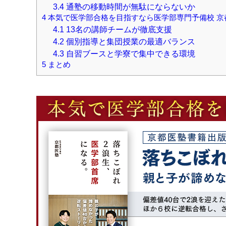
3.4
通塾の移動時間が無駄にならないか
4
本気で医学部合格を目指すなら医学部専門予備校 京
4.1
13名の講師チームが徹底支援
4.2
個別指導と集団授業の最適バランス
4.3
自習ブースと学寮で集中できる環境
5
まとめ