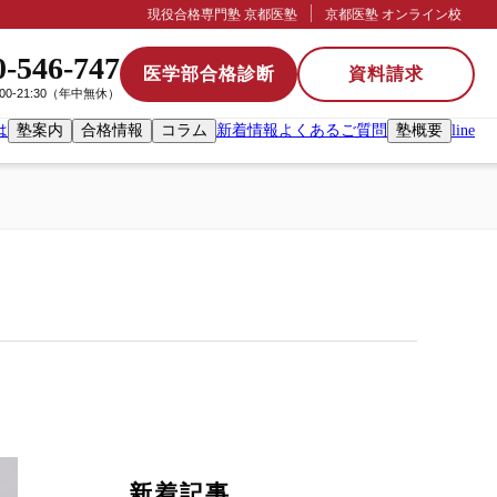
現役合格専門塾 京都医塾
京都医塾 オンライン校
0-546-747
医学部合格診断
資料請求
:00-21:30（年中無休）
は
塾案内
合格情報
コラム
新着情報
よくあるご質問
塾概要
line
新着記事