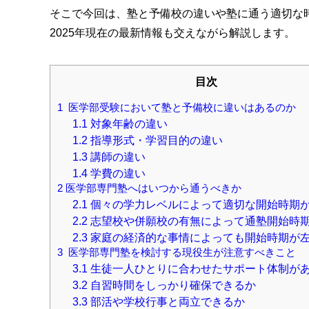
そこで今回は、塾と予備校の違いや塾に通う適切な
2025年現在の最新情報も交えながら解説します。
目次
1
医学部受験において塾と予備校に違いはあるのか
1.1
対象年齢の違い
1.2
指導形式・学習目的の違い
1.3
講師の違い
1.4
学費の違い
2
医学部専門塾へはいつから通うべきか
2.1
個々の学力レベルによって適切な開始時期
2.2
志望校や併願校の有無によって通塾開始時
2.3
家庭の経済的な事情によっても開始時期が
3
医学部専門塾を検討する現役生が注意すべきこと
3.1
生徒一人ひとりに合わせたサポート体制が
3.2
自習時間をしっかり確保できるか
3.3
部活や学校行事と両立できるか