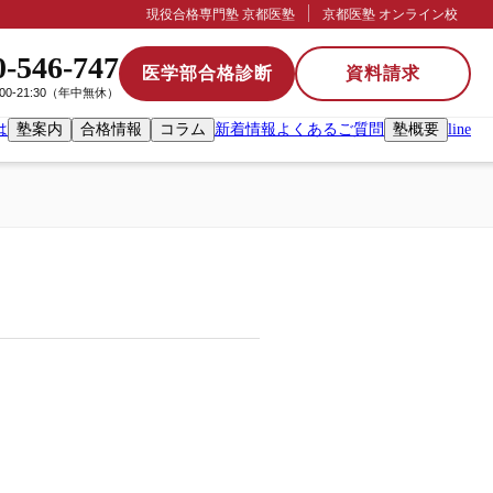
現役合格専門塾 京都医塾
京都医塾 オンライン校
0-546-747
医学部合格診断
資料請求
:00-21:30（年中無休）
は
塾案内
合格情報
コラム
新着情報
よくあるご質問
塾概要
line