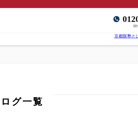
012
10
京都医塾と
ブログ一覧