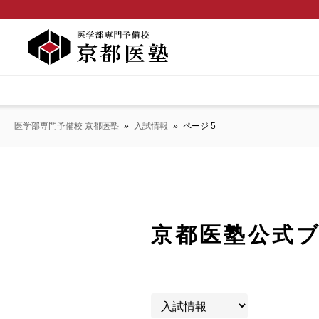
医学部専門予備校 京都医塾
»
入試情報
»
ページ 5
京都医塾公式