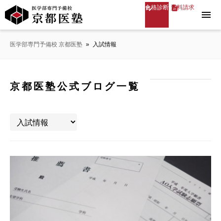
合格診断
資料請求
menu
医学部専門予備校 京都医塾
»
入試情報
京都医塾公式ブログ一覧