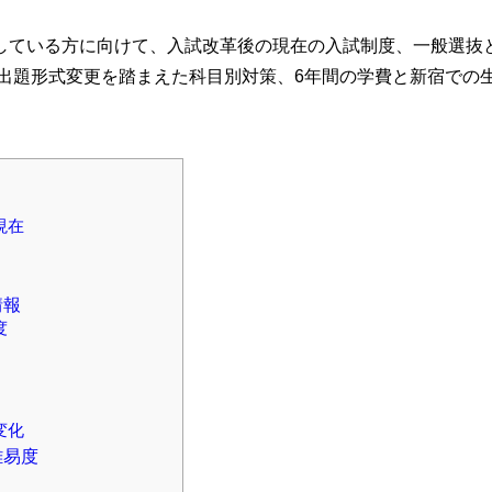
している方に向けて、入試改革後の現在の入試制度、一般選抜
の出題形式変更を踏まえた科目別対策、6年間の学費と新宿での
現在
情報
度
変化
難易度