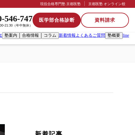
現役合格専門塾 京都医塾
京都医塾 オンライン校
0-546-747
医学部合格診断
資料請求
:00-21:30（年中無休）
は
塾案内
合格情報
コラム
新着情報
よくあるご質問
塾概要
line
新着記事