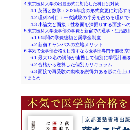
4
東京医科大学の出題形式に対応した科目別対策
4.1
英語と数学：2026年度の形式変更に対応す
4.2
理科2科目：一次試験の半分を占める理科で
4.3
小論文と面接：性格面を深掘りする面接へ
5
東京医科大学医学部の学費と新宿での通学・生活設
5.1
6年間の学費総額と奨学金制度
5.2
新宿キャンパスの立地メリット
6
本気で医学部合格を目指すなら医学部専門予備校 京
6.1
最大13名の講師が連携して個別に学習計画
6.2
合格から逆算した個別カリキュラム
6.3
面接で再受験の動機を説得力ある形に仕上
7
まとめ