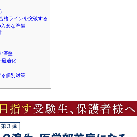
る
合格ラインを突破する
の入念な準備
計
都医塾
を最適化
げる個別対策