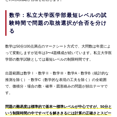
数学：私立大学医学部最短レベルの試
験時間で問題の取捨選択が合否を分け
る
数学は50分100点満点のマークシート方式で、大問数は年度によ
って変動しますが近年は3〜4題構成が続いています。私立大学医
学部の数学試験としては最短レベルの制限時間です。
出題範囲は数学Ⅰ・数学Ⅱ・数学Ⅲ・数学A・数学B（統計的な
推測を除く）・数学C（数学的な表現の工夫を除く）の全範囲
で、微積分・場合の数・確率・図形絡みの問題が頻出テーマで
す。
問題の難易度は標準的で基本〜標準レベルが中心ですが、50分と
いう制限時間の中ですべてを解ききるには計算の正確さとスピー