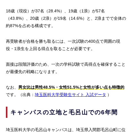
18歳（現役）が37名（28.4%）、19歳（1浪）が57名
（43.8%）、20歳（2浪）が19名（14.6%）と、2浪までで全体の
約87%を占める構成です。
再受験者が合格を勝ち取るには、一次試験の400点で周囲の現
役・1浪生を上回る得点を取ることが必要です。
面接は段階評価のため、一次の学科試験で高得点を確保すること
が最優先の戦略になります。
なお、
男女比は男性48.5%・女性51.5%と女性が多い点も特徴的
です。（出典：
埼玉医科大学受験生サイト 入試データ
）
キャンパスの立地と毛呂山での6年間
埼玉医科大学の毛呂山キャンパスは、埼玉県入間郡毛呂山町に位