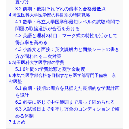
置づけ
3.2
前期・後期それぞれの倍率と合格最低点
4
埼玉医科大学医学部の科目別の時間戦略
4.1
数学：私立大学医学部最短レベルの試験時間で
問題の取捨選択が合否を分ける
4.2
英語と理科2科目：マーク式の特性を活かして
得点率を高める
4.3
小論文と面接：英文読解力と面接シートの書き
方が問われる二次対策
5
埼玉医科大学医学部の学費
5.1
6年間の学費総額と奨学金制度
6
本気で医学部合格を目指すなら医学部専門予備校 京
都医塾
6.1
前期・後期の両方を見据えた長期的な学習計画
を設計
6.2
必要に応じて中学範囲まで戻って固められる
6.3
入試当日まで引率し万全のコンディションで臨
める体制
7
まとめ