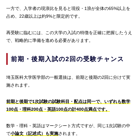
一方で、入学者の現浪比を見ると現役・1浪が全体の65%以上を
占め、22歳以上は約9%と限定的です。
再受験に臨むには、この大学の入試の特徴を正確に把握したうえ
で、戦略的に準備を進める必要があります。
前期・後期入試の2回の受験チャンス
埼玉医科大学医学部の一般選抜は、前期と後期の2回に分けて実
施されます。
前期と後期で1次試験の試験科目・配点は同一で、いずれも数学
100点・理科200点・英語100点の計400点満点です。
数学・理科・英語はマークシート方式ですが、同じ1次試験の中
で
小論文（記述式）も実施
されます。