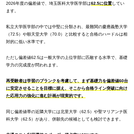
2026年度の偏差値で、埼玉医科大学医学部は
62.5に位置
してい
ます。
私立大学医学部の中では中堅に分類され、最難関の慶應義塾大学
（72.5）や順天堂大学（70.0）と比較すると合格のハードルは相
対的に低い水準です。
ただし偏差値62.5は一般大学の上位学部に匹敵する水準で、基礎
学力の完成度が問われます。
再受験者は学習のブランクを考慮して、まず基礎力を偏差値60台
に安定させることを目標に据え、そこから合格ライン突破に向け
た応用力の強化に進む計画が現実的です。
同じ偏差値帯の近隣大学には北里大学（62.5）や聖マリアンナ医
科大学（62.5）があり、併願先の候補としても検討できます。