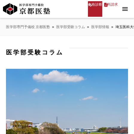
合格診断
資料請求
menu
医学部専門予備校 京都医塾
»
医学部受験コラム
»
医学部情報
»
埼玉医科大
医学部受験コラム