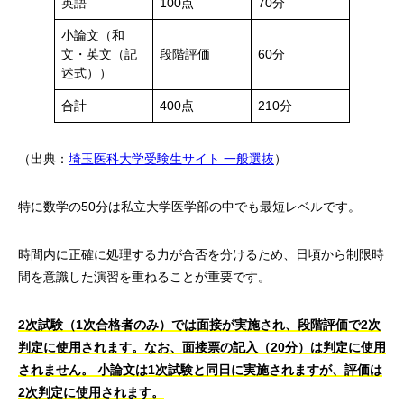
英語
100点
70分
小論文（和
文・英文（記
段階評価
60分
述式））
合計
400点
210分
（出典：
埼玉医科大学受験生サイト 一般選抜
）
特に数学の50分は私立大学医学部の中でも最短レベルです。
時間内に正確に処理する力が合否を分けるため、日頃から制限時
間を意識した演習を重ねることが重要です。
2次試験（1次合格者のみ）では面接が実施され、段階評価で2次
判定に使用されます。なお、面接票の記入（20分）は判定に使用
されません。 小論文は1次試験と同日に実施されますが、評価は
2次判定に使用されます。