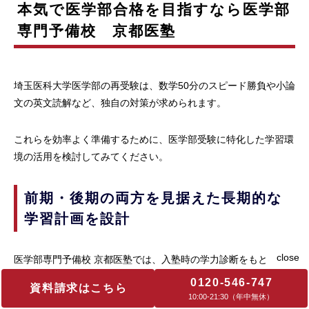
本気で医学部合格を目指すなら医学部
専門予備校 京都医塾
埼玉医科大学医学部の再受験は、数学50分のスピード勝負や小論
文の英文読解など、独自の対策が求められます。
これらを効率よく準備するために、医学部受験に特化した学習環
境の活用を検討してみてください。
前期・後期の両方を見据えた長期的な
学習計画を設計
医学部専門予備校 京都医塾では、入塾時の学力診断をもとに、
最大13名の講師がチームで個別カリキュラムを作成します。
0120-546-747
資料請求はこちら
10:00‐21:30（年中無休）