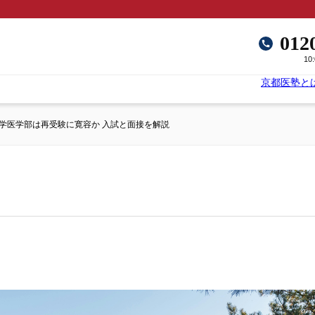
012
10
京都医塾と
学医学部は再受験に寛容か 入試と面接を解説