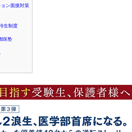
ション面接対策
待生制度
都医塾
る