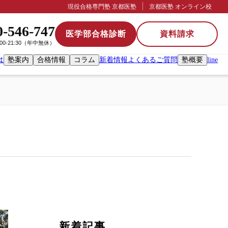
現役合格専門塾 京都医塾
京都医塾 オンライン校
0-546-747
医学部合格診断
資料請求
:00-21:30（年中無休）
は
塾案内
合格情報
コラム
新着情報
よくあるご質問
塾概要
line
新着記事