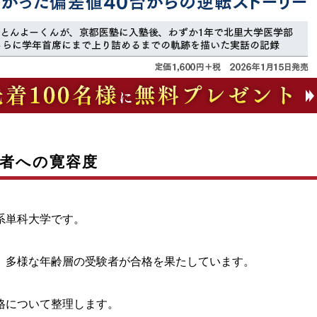
者への寛容度
系単科大学です。
、多様な年齢層の受験者が合格を果たしています。
格について整理します。