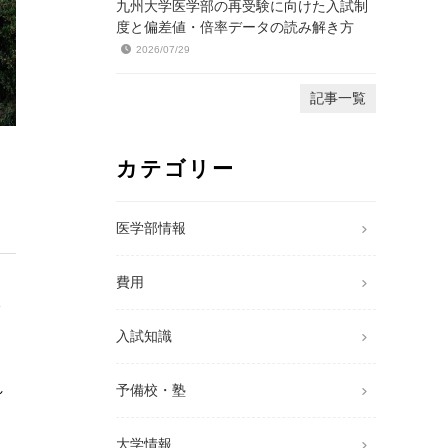
九州大学医学部の再受験に向けた入試制
度と偏差値・倍率データの読み解き方
2026/07/29
記事一覧
カテゴリー
医学部情報
費用
入
入試知識
れ
予備校・塾
大学情報