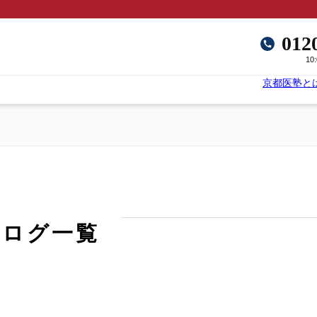
012
10
京都医塾と
ブログ一覧