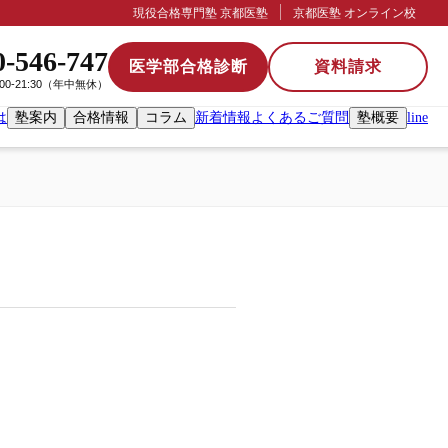
現役合格専門塾 京都医塾
京都医塾 オンライン校
0-546-747
医学部合格診断
資料請求
:00-21:30（年中無休）
は
塾案内
合格情報
コラム
新着情報
よくあるご質問
塾概要
line