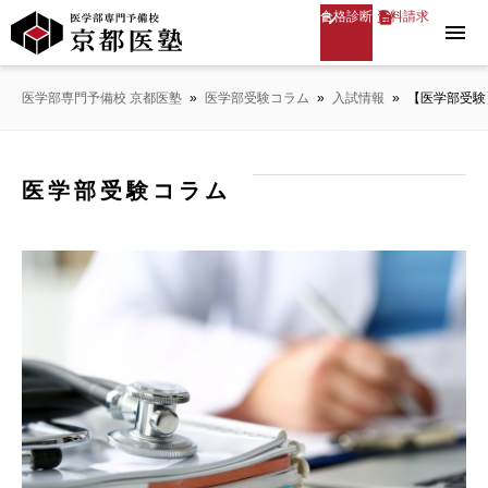
合格診断
資料請求
menu
医学部専門予備校 京都医塾
»
医学部受験コラム
»
入試情報
»
【医学部受験
医学部受験コラム