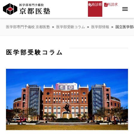
合格診断
資料請求
menu
医学部専門予備校 京都医塾
»
医学部受験コラム
»
医学部情報
»
国立医学部
医学部受験コラム