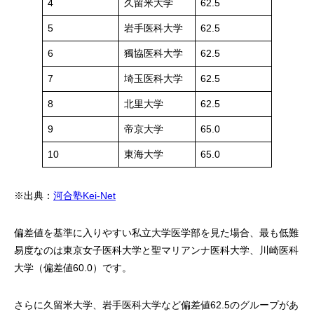
4
久留米大学
62.5
5
岩手医科大学
62.5
6
獨協医科大学
62.5
7
埼玉医科大学
62.5
8
北里大学
62.5
9
帝京大学
65.0
10
東海大学
65.0
※出典：
河合塾Kei-Net
偏差値を基準に入りやすい私立大学医学部を見た場合、最も低難
易度なのは東京女子医科大学と聖マリアンナ医科大学、川崎医科
大学（偏差値60.0）です。
さらに久留米大学、岩手医科大学など偏差値62.5のグループがあ