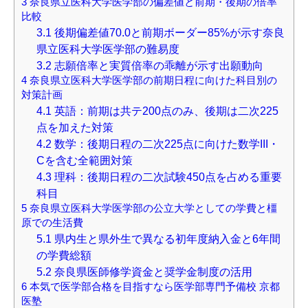
3
奈良県立医科大学医学部の偏差値と前期・後期の倍率
比較
3.1
後期偏差値70.0と前期ボーダー85%が示す奈良
県立医科大学医学部の難易度
3.2
志願倍率と実質倍率の乖離が示す出願動向
4
奈良県立医科大学医学部の前期日程に向けた科目別の
対策計画
4.1
英語：前期は共テ200点のみ、後期は二次225
点を加えた対策
4.2
数学：後期日程の二次225点に向けた数学III・
Cを含む全範囲対策
4.3
理科：後期日程の二次試験450点を占める重要
科目
5
奈良県立医科大学医学部の公立大学としての学費と橿
原での生活費
5.1
県内生と県外生で異なる初年度納入金と6年間
の学費総額
5.2
奈良県医師修学資金と奨学金制度の活用
6
本気で医学部合格を目指すなら医学部専門予備校 京都
医塾