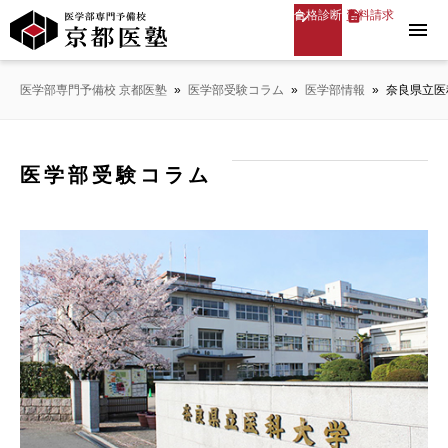
合格診断
資料請求
menu
医学部専門予備校 京都医塾
»
医学部受験コラム
»
医学部情報
»
奈良県立医
医学部受験コラム