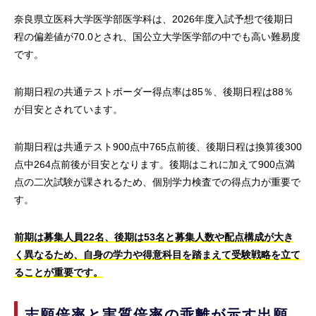
奈良県立医科大学医学部医学科は、2026年度入試予想で後期日
程の偏差値が70.0とされ、国公立大学医学部の中でも高い難易度
です。
前期日程の共通テストボーダー得点率は85％、後期日程は88％
が目安とされています。
前期日程は共通テスト900点中765点前後、後期日程は換算後300
点中264点前後が目安となります。後期はこれに加えて900点満
点の二次試験が課されるため、個別学力検査での得点力が重要で
す。
前期は募集人員22名、後期は53名と募集人数や配点構成が大き
く異なるため、自身の学力や得意科目を踏まえて受験戦略を立て
ることが重要です。
志願倍率と実質倍率の乖離が示す出願