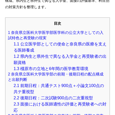
構成、県内生と県外生で異なる入学金、面接の評価基準、科目別
の対策方針を整理します。
目次
1
奈良県立医科大学医学部医学科の公立大学としての入
試特色と再受験の現実
1.1
公立医学部としての使命と奈良県の医療を支え
る医師養成
1.2
県内生と県外生で異なる入学金と再受験者の出
願資格
1.3
橿原市の立地と6年間の医学教育環境
2
奈良県立医科大学医学部の前期・後期日程の配点構成
と出願判断
2.1
前期日程：共通テスト900点＋小論文100点の
共テ重視型
2.2
後期日程：二次試験900点の二次重視型
2.3
面接における医師適性の評価と再受験者への対
応