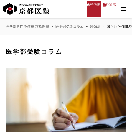
合格診断
資料請求
menu
医学部専門予備校 京都医塾
»
医学部受験コラム
»
勉強法
»
限られた時間の
医学部受験コラム