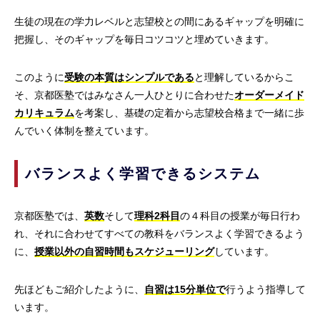
生徒の現在の学力レベルと志望校との間にあるギャップを明確に
把握し、そのギャップを毎日コツコツと埋めていきます。
このように
受験の本質はシンプルである
と理解しているからこ
そ、京都医塾ではみなさん一人ひとりに合わせた
オーダーメイド
カリキュラム
を考案し、基礎の定着から志望校合格まで一緒に歩
んでいく体制を整えています。
バランスよく学習できるシステム
京都医塾では、
英数
そして
理科2科目
の４科目の授業が毎日行わ
れ、それに合わせてすべての教科をバランスよく学習できるよう
に、
授業以外の自習時間もスケジューリング
しています。
先ほどもご紹介したように、
自習は15分単位で
行うよう指導して
います。