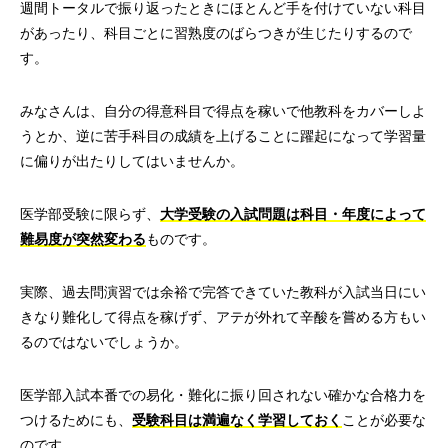
週間トータルで振り返ったときにほとんど手を付けていない科目
があったり、科目ごとに習熟度のばらつきが生じたりするので
す。
みなさんは、自分の得意科目で得点を稼いで他教科をカバーしよ
うとか、逆に苦手科目の成績を上げることに躍起になって学習量
に偏りが出たりしてはいませんか。
医学部受験に限らず、
大学受験の入試問題は科目・年度によって
難易度が突然変わる
ものです。
実際、過去問演習では余裕で完答できていた教科が入試当日にい
きなり難化して得点を稼げず、アテが外れて辛酸を嘗める方もい
るのではないでしょうか。
医学部入試本番での易化・難化に振り回されない確かな合格力を
つけるためにも、
受験科目は満遍なく学習しておく
ことが必要な
のです。