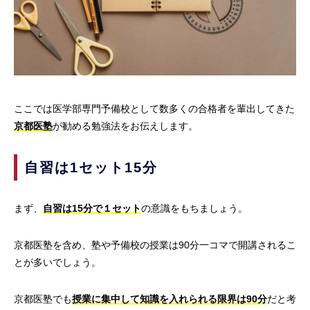
ここでは医学部専門予備校として数多くの合格者を輩出してきた
京都医塾
が勧める勉強法をお伝えします。
自習は1セット15分
まず、
自習は15分で１セット
の意識をもちましょう。
京都医塾を含め、塾や予備校の授業は90分一コマで開講されるこ
とが多いでしょう。
京都医塾でも
授業に集中して知識を入れられる限界は90分
だと考