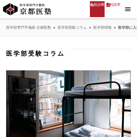
合格診断
資料請求
menu
医学部専門予備校 京都医塾
»
医学部受験コラム
»
医学部情報
»
医学部に入
医学部受験コラム