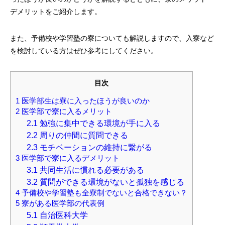
デメリットをご紹介します。
また、予備校や学習塾の寮についても解説しますので、入寮など
を検討している方はぜひ参考にしてください。
目次
1
医学部生は寮に入ったほうが良いのか
2
医学部で寮に入るメリット
2.1
勉強に集中できる環境が手に入る
2.2
周りの仲間に質問できる
2.3
モチベーションの維持に繋がる
3
医学部で寮に入るデメリット
3.1
共同生活に慣れる必要がある
3.2
質問ができる環境がないと孤独を感じる
4
予備校や学習塾も全寮制でないと合格できない？
5
寮がある医学部の代表例
5.1
自治医科大学