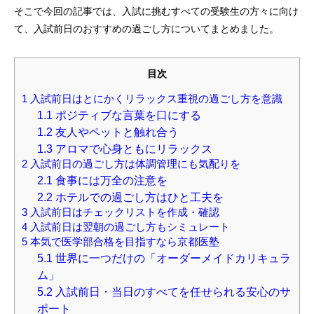
そこで今回の記事では、入試に挑むすべての受験生の方々に向け
て、入試前日のおすすめの過ごし方についてまとめました。
目次
1
入試前日はとにかくリラックス重視の過ごし方を意識
1.1
ポジティブな言葉を口にする
1.2
友人やペットと触れ合う
1.3
アロマで心身ともにリラックス
2
入試前日の過ごし方は体調管理にも気配りを
2.1
食事には万全の注意を
2.2
ホテルでの過ごし方はひと工夫を
3
入試前日はチェックリストを作成・確認
4
入試前日は翌朝の過ごし方もシミュレート
5
本気で医学部合格を目指すなら京都医塾
5.1
世界に一つだけの「オーダーメイドカリキュラ
ム」
5.2
入試前日・当日のすべてを任せられる安心のサ
ポート