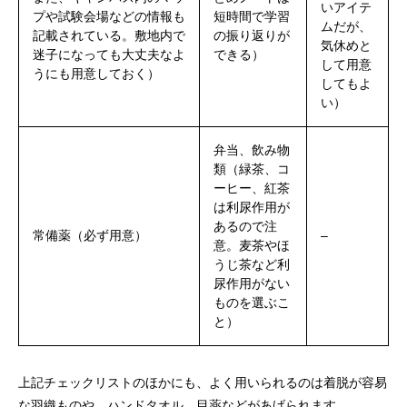
いアイテ
プや試験会場などの情報も
短時間で学習
ムだが、
記載されている。敷地内で
の振り返りが
気休めと
迷子になっても大丈夫なよ
できる）
して用意
うにも用意しておく）
してもよ
い）
弁当、飲み物
類（緑茶、コ
ーヒー、紅茶
は利尿作用が
あるので注
常備薬（必ず用意）
–
意。麦茶やほ
うじ茶など利
尿作用がない
ものを選ぶこ
と）
上記チェックリストのほかにも、よく用いられるのは着脱が容易
な羽織ものや、ハンドタオル、目薬などがあげられます。