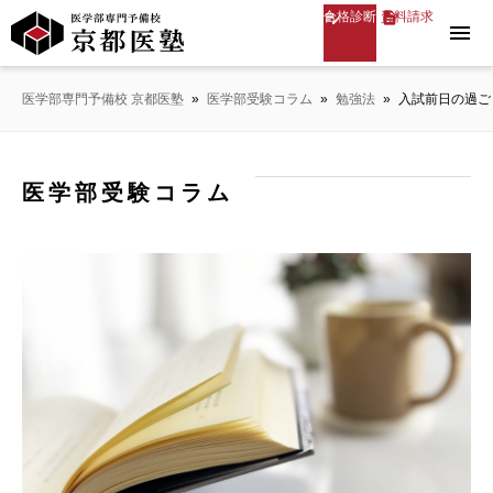
合格診断
資料請求
menu
医学部専門予備校 京都医塾
»
医学部受験コラム
»
勉強法
»
入試前日の過ご
医学部受験コラム