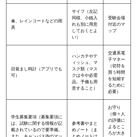
サイフ（左記
同様、小銭入
受験会場
傘、レインコートなどの雨
れも別に用意
付近のマ
具
しておくとよ
ップ
い）
交通系電
ハンカチやテ
子マネー
ィッシュ、マ
（切符を
目覚まし時計（アプリでも
スク類（マス
買う時間
可）
クは今や必需
を短縮す
品。予備も用
るために
意すること）
必要）
お守り
（個々人
学生募集要項（募集要項に
の評価に
は、試験に関する情報が記
参考書やまと
よるとこ
載されているので要準備。
めノート（ま
ろが大き
また、キャンパス内のマッ
とめノートは