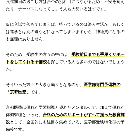
入試前日の過ごし方は合否の別れ目につながるため、不安を覚え
たり、ナーバスになってしまう人も大勢いるはずです。
仮に入試で落ちてしまえば、待っているのは浪人生活か、もしく
は進学とは別の道などになってしまいますから、神経質になるの
も無理はありません。
そのため、受験生の方々の中には、
受験前日までも手厚くサポー
トをしてくれる予備校
を探している人も多いのではないでしょう
か。
そういった方々の大きな頼りとなるのが、
医学部専門予備校の
「京都医塾」
です。
京都医塾は優れた学習指導と優れたメンタルケア、加えて優れた
体調管理といった、
合格のためのサポートがすべて揃った教育施
設
として、全国的にも注目を集めている、医学部受験特化型の予
備校です。