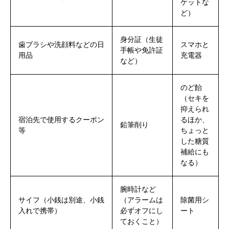
ケットな
ど）
身分証（生徒
歯ブラシや洗顔料などの日
スマホと
手帳や免許証
用品
充電器
など）
のど飴
（セキを
抑えられ
宿泊先で使用するクーポン
るほか、
鉛筆削り
等
ちょっと
した糖質
補給にも
なる）
腕時計など
サイフ（小銭は別途、小銭
（アラームは
除菌用シ
入れで携帯）
必ずオフにし
ート
ておくこと）