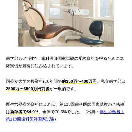
歯学部も6年制で、歯科医師国家試験の受験資格を得るために臨
床実習が豊富に組み込まれています。
国公立大学の授業料は6年間で
約350万〜400万円
、私立歯学部は
2500万〜3500万円前後
が一般的です。
厚生労働省の資料によれば、第118回歯科医師国家試験の合格率
は
新卒者で84.0%
、全体で70.3%でした。（出典：
厚生労働省｜
第118回歯科医師国家試験
）