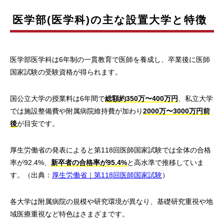
医学部(医学科)の主な設置大学と特徴
医学部医学科は6年制の一貫教育で医師を養成し、卒業後に医師
国家試験の受験資格が得られます。
国公立大学の授業料は6年間で
総額約350万〜400万円
、私立大学
では施設整備費や附属病院維持費が加わり
2000万〜3000万円前
後
が目安です。
厚生労働省の発表によると第118回医師国家試験では全体の合格
率が92.4%、
新卒者の合格率が95.4%
と高水準で推移していま
す。（出典：
厚生労働省｜第118回医師国家試験
）
各大学は附属病院の規模や研究環境が異なり、基礎研究重視や地
域医療重視など特色はさまざまです。