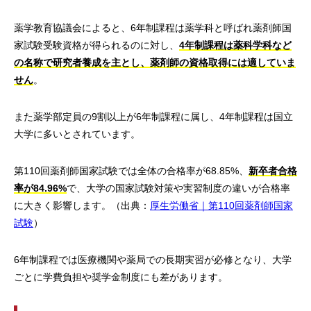
薬学教育協議会によると、6年制課程は薬学科と呼ばれ薬剤師国
家試験受験資格が得られるのに対し、
4年制課程は薬科学科など
の名称で研究者養成を主とし、薬剤師の資格取得には適していま
せん
。
また薬学部定員の9割以上が6年制課程に属し、4年制課程は国立
大学に多いとされています。
第110回薬剤師国家試験では全体の合格率が68.85%、
新卒者合格
率が84.96%
で、大学の国家試験対策や実習制度の違いが合格率
に大きく影響します。（出典：
厚生労働省｜第110回薬剤師国家
試験
）
6年制課程では医療機関や薬局での長期実習が必修となり、大学
ごとに学費負担や奨学金制度にも差があります。