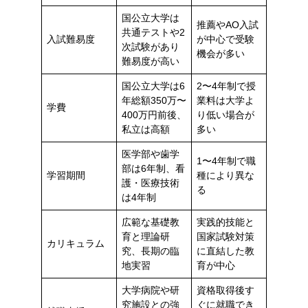
国公立大学は
推薦やAO入試
共通テストや2
入試難易度
が中心で受験
次試験があり
機会が多い
難易度が高い
国公立大学は6
2〜4年制で授
年総額350万〜
業料は大学よ
学費
400万円前後、
り低い場合が
私立は高額
多い
医学部や歯学
1〜4年制で職
部は6年制、看
学習期間
種により異な
護・医療技術
る
は4年制
広範な基礎教
実践的技能と
育と理論研
国家試験対策
カリキュラム
究、長期の臨
に直結した教
地実習
育が中心
大学病院や研
資格取得後す
究施設との強
ぐに就職でき