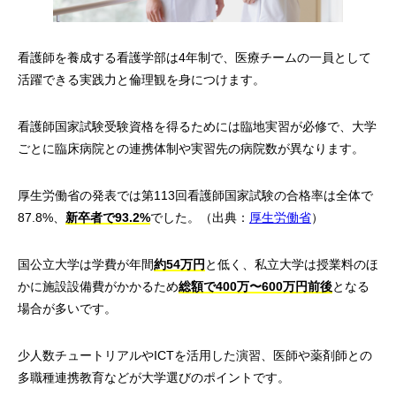
看護師を養成する看護学部は4年制で、医療チームの一員として
活躍できる実践力と倫理観を身につけます。
看護師国家試験受験資格を得るためには臨地実習が必修で、大学
ごとに臨床病院との連携体制や実習先の病院数が異なります。
厚生労働省の発表では第113回看護師国家試験の合格率は全体で
87.8%、
新卒者で93.2%
でした。（出典：
厚生労働省
）
国公立大学は学費が年間
約54万円
と低く、私立大学は授業料のほ
かに施設設備費がかかるため
総額で400万〜600万円前後
となる
場合が多いです。
少人数チュートリアルやICTを活用した演習、医師や薬剤師との
多職種連携教育などが大学選びのポイントです。