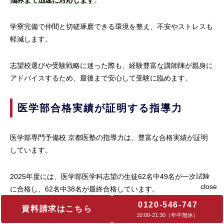
悩みまで迅速に対応します
。
学寮完備で仲間と切磋琢磨できる環境を整え、不安やストレスも
軽減します。
志望校選びや受験戦略に迷った際も、経験豊富な講師陣が親身に
アドバイスするため、最後まで安心して受験に臨めます。
医学部合格実績が証明する指導力
医学部専門予備校 京都医塾の指導力は、豊富な合格実績が証明
しています。
2025年度には、医学部医学科志望の生徒62名中49名が一次試験
に合格し、62名中38名が最終合格しています。
0120-546-747
資料請求はこちら
京都大学や千葉大学をはじめ難関医学部への合格者も毎年輩出し
10:00‐21:30（年中無休）