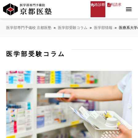
合格診断
資料請求
menu
医学部専門予備校 京都医塾
»
医学部受験コラム
»
医学部情報
»
医療系大学
医学部受験コラム