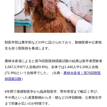
獣医学部は農学部などの中に設けられており、動物医療や公衆衛
生を担う獣医師を養成します。
農林水産省によると第76回獣医師国家試験の結果は新卒者受験者
1,047人中877人合格(83.8%)、全体では1,440人中1,036人合格
(71.9%)という合格率でした。（出典：
農林水産省｜第76回獣医
師国家試験
）
6年間で基礎獣医学から臨床獣医学、野外実習まで幅広く学び、
牛や馬といった産業動物から犬・猫などの伴侶動物、公衆衛生学
まで対象が広いのが特徴です。