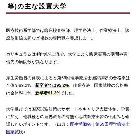
等)の主な設置大学
医療技術系学部では臨床検査技師、理学療法士、作業療法士、診
療放射線技師など複数の専門職を養成します。
カリキュラムは4年制が主流で、大学により臨床実習の期間や実
習先の病院数が異なります。
厚生労働省の発表によると第59回理学療法士国家試験の合格率は
全体で89.2%、
新卒者では95.2%
、作業療法士国家試験の合格率
は全体84.1%、
新卒者91.3%
でした。
大学選びでは国家試験対策のサポートやキャリア支援体制、学費
に加え、他職種との連携教育の有無や地域医療実習の仕組みも確
認したいポイントです。（出典：
厚生労働省｜第59回理学療法士
国家試験
）