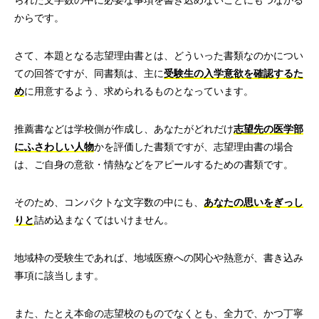
られた文字数の中に必要な事項を書き込めないことにもつながる
からです。
さて、本題となる志望理由書とは、どういった書類なのかについ
ての回答ですが、同書類は、主に
受験生の入学意欲を確認するた
め
に用意するよう、求められるものとなっています。
推薦書などは学校側が作成し、あなたがどれだけ
志望先の医学部
にふさわしい人物
かを評価した書類ですが、志望理由書の場合
は、ご自身の意欲・情熱などをアピールするための書類です。
そのため、コンパクトな文字数の中にも、
あなたの思いをぎっし
りと
詰め込まなくてはいけません。
地域枠の受験生であれば、地域医療への関心や熱意が、書き込み
事項に該当します。
また、たとえ本命の志望校のものでなくとも、全力で、かつ丁寧