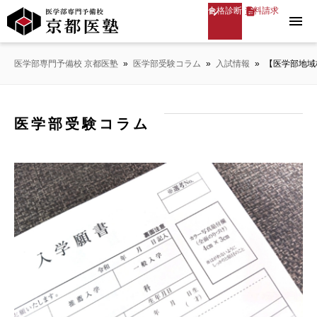
合格診断
資料請求
menu
医学部専門予備校 京都医塾
»
医学部受験コラム
»
入試情報
»
【医学部地域
医学部受験コラム