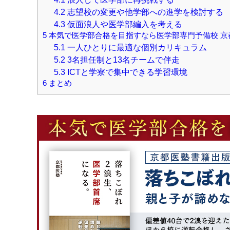
4.2
志望校の変更や他学部への進学を検討する
4.3
仮面浪人や医学部編入を考える
5
本気で医学部合格を目指すなら医学部専門予備校 京
5.1
一人ひとりに最適な個別カリキュラム
5.2
3名担任制と13名チームで伴走
5.3
ICTと学寮で集中できる学習環境
6
まとめ