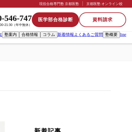
現役合格専門塾 京都医塾
京都医塾 オンライン校
0-546-747
医学部合格診断
資料請求
:00-21:30（年中無休）
は
塾案内
合格情報
コラム
新着情報
よくあるご質問
塾概要
line
新着記事