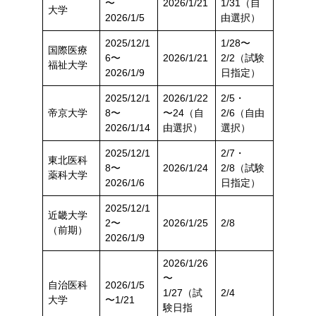
〜
2026/1/21
1/31（自
大学
2026/1/5
由選択）
2025/12/1
1/28〜
国際医療
6〜
2026/1/21
2/2（試験
福祉大学
2026/1/9
日指定）
2025/12/1
2026/1/22
2/5・
帝京大学
8〜
〜24（自
2/6（自由
2026/1/14
由選択）
選択）
2025/12/1
2/7・
東北医科
8〜
2026/1/24
2/8（試験
薬科大学
2026/1/6
日指定）
2025/12/1
近畿大学
2〜
2026/1/25
2/8
（前期）
2026/1/9
2026/1/26
〜
自治医科
2026/1/5
1/27（試
2/4
大学
〜1/21
験日指