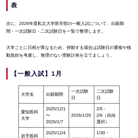
表
次に、2026年度私立大学医学部の一般入試について、出願期
間・一次試験日・二次試験日を一覧で整理します。
大学ごとに日程が異なるため、併願する場合は試験日の重複や移
動負担を考慮し、無理のない受験計画を立てましょう。
【一般入試】1月
一次試験
二次試験
大学名
出願期間
日
日
2025/12/1
2/5・
愛知医科
〜
2026/1/20
2/6（自由
大学
2026/1/7
選択）
2025/12/4
1/30・
岩手医科