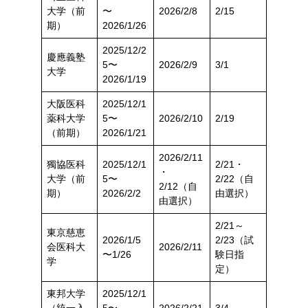
大学（前
〜
2026/2/8
2/15
期）
2026/1/26
2025/12/2
慶應義塾
5〜
2026/2/9
3/1
大学
2026/1/19
大阪医科
2025/12/1
薬科大学
5〜
2026/2/10
2/19
（前期）
2026/1/21
2026/2/11
獨協医科
2025/12/1
2/21・
・
大学（前
5〜
2/22（自
2/12（自
期）
2026/2/2
由選択）
由選択）
2/21～
東京慈恵
2026/1/5
2/23（試
会医科大
2026/2/11
〜1/26
験日指
学
定）
東邦大学
2025/12/1