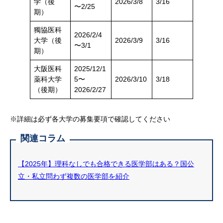
学（後
2026/3/8
3/16
〜2/25
期）
獨協医科
2026/2/4
大学（後
2026/3/9
3/16
〜3/1
期）
大阪医科
2025/12/1
薬科大学
5〜
2026/3/10
3/18
（後期）
2026/2/27
※詳細は必ず各大学の募集要項で確認してください
関連コラム
【2025年】理科なしでも合格できる医学部はある？国公
立・私立問わず複数の医学部を紹介