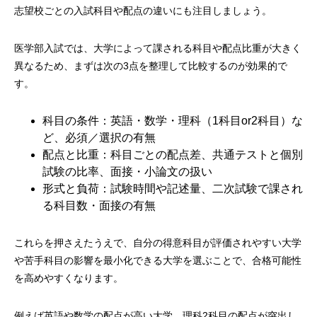
志望校ごとの入試科目や配点の違いにも注目しましょう。
医学部入試では、大学によって課される科目や配点比重が大きく
異なるため、まずは次の3点を整理して比較するのが効果的で
す。
科目の条件：英語・数学・理科（1科目or2科目）な
ど、必須／選択の有無
配点と比重：科目ごとの配点差、共通テストと個別
試験の比率、面接・小論文の扱い
形式と負荷：試験時間や記述量、二次試験で課され
る科目数・面接の有無
これらを押さえたうえで、自分の得意科目が評価されやすい大学
や苦手科目の影響を最小化できる大学を選ぶことで、合格可能性
を高めやすくなります。
例えば英語や数学の配点が高い大学、理科2科目の配点が突出し