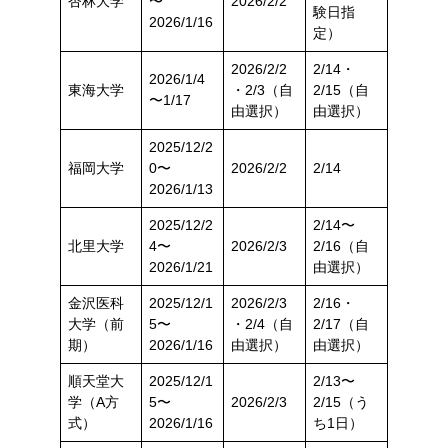
杏林大学
〜
2026/2/2
験日指
2026/1/16
定）
2026/2/2
2/14・
2026/1/4
東海大学
・2/3（自
2/15（自
〜1/17
由選択）
由選択）
2025/12/2
福岡大学
0〜
2026/2/2
2/14
2026/1/13
2025/12/2
2/14〜
北里大学
4〜
2026/2/3
2/16（自
2026/1/21
由選択）
金沢医科
2025/12/1
2026/2/3
2/16・
大学（前
5〜
・2/4（自
2/17（自
期）
2026/1/16
由選択）
由選択）
順天堂大
2025/12/1
2/13〜
学（A方
5〜
2026/2/3
2/15（う
式）
2026/1/16
ち1日）