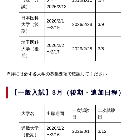
（統一入
5〜
2026/2/21
3/4
試）
2026/2/13
日本医科
2026/2/1
大学（後
2026/2/28
3/9
〜2/19
期）
埼玉医科
2026/2/2
大学（後
2026/2/28
3/8
〜2/17
期）
※詳細は必ず各大学の募集要項で確認してください
【一般入試】3月（後期・追加日程）
一次試験
二次試験
大学名
出願期間
日
日
近畿大学
2026/2/2
2026/3/1
3/12
（後期）
〜2/16