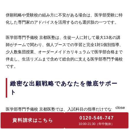
併願戦略や受験校の組み方に不安がある場合は、医学部受験に特
化した専門家のアドバイスを活用するのも選択肢の一つです。
医学部専門予備校 京都医塾は、生徒一人に対して最大13名の講
師がチームで関わり、個人ブースでの学習と完全1対1個別指導、
少人数集団授業、オーダーメイドカリキュラムで医学部合格まで
伴走し、生活リズムまで含めて総合的に支える医学部専門予備校
です。
緻密な出願戦略であなたを徹底サポー
ト
医学部専門予備校 京都医塾では、入試科目の指導だけでなく、
出願校の選定まで含めた戦略づくりを丁寧に行います。
0120-546-747
資料請求はこちら
10:00‐21:30（年中無休）