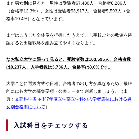
また男女別に見ると、男性は受験者67,480人・合格者8,286人
（合格率12.3%）、女性は受験者53,917人・合格者5,593人（合
格率10.4%）となっています。
まずはこうした全体像を把握したうえで、志望校ごとの数値を確
認すると出願戦略を組み立てやすくなります。
なお私立大学に限って見ると、受験者数は103,595人、合格者数
は8,237人、入学者数は3,736人、合格率は8.0%です。
大学ごとに選抜方式や日程、合格者の出し方が異なるため、最終
的には各大学の募集要項・公表データで判断しましょう。（出
典：
文部科学省 令和7年度医学部医学科の入学者選抜における男
女別合格率について
）
入試科目をチェックする