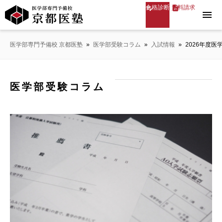
合格診断
資料請求
menu
医学部専門予備校 京都医塾
»
医学部受験コラム
»
入試情報
»
2026年度
医学部受験コラム