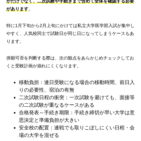
かだけでなく、二次試験や手続きまで含めて全体を確認する必要
があります
。
特に1月下旬から2月上旬にかけては私立大学医学部入試が集中し
やすく、人気校同士で試験日が同じ日になってしまうケースもあ
ります。
併願可否を判断する際は、次の観点をあらかじめチェックしてお
くと受験計画が崩れにくくなります。
移動負担：連日受験になる場合の移動時間、前日入
りの必要性、宿泊の有無
二次試験日程の衝突：一次試験を避けても、面接等
の二次試験が重なるケースがある
合格発表～手続き期限：手続き締切が早い大学は意
思決定と準備負担が大きい
安全校の配置：連戦でも取りこぼしにくい日程・会
場の大学を混ぜる