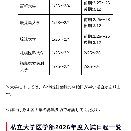
前期:2/25〜26
宮崎大学
1/26〜2/4
後期:3/12
前期:2/25〜26
鹿児島大学
1/26〜2/4
後期:3/12
前期:2/25〜26
琉球大学
1/26〜2/4
後期:3/12
札幌医科大学
1/26〜2/4
2/25〜26
福島県立医科
1/26〜2/4
2/25〜26
大学
※大学によっては、Web出願登録の開始日が早い場合がありま
す。
※詳細は必ず各大学の募集要項で確認してください
私立大学医学部2026年度入試日程一覧