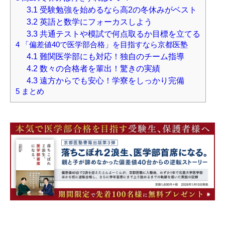
3.1
受験勉強を始めるなら高2の冬休みがベスト
3.2
英語と数学にフォーカスしよう
3.3
共通テストや模試で何点取るか目標を立てる
4
「偏差値40で医学部合格」を目指すなら京都医塾
4.1
難関医学部にも対応！独自のチーム指導
4.2
数々の合格者を輩出！驚きの実績
4.3
遠方からでも安心！学寮をしっかり完備
5
まとめ