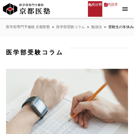
合格診断
資料請求
menu
医学部専門予備校 京都医塾
»
医学部受験コラム
»
勉強法
»
受験生の冬休み
医学部受験コラム