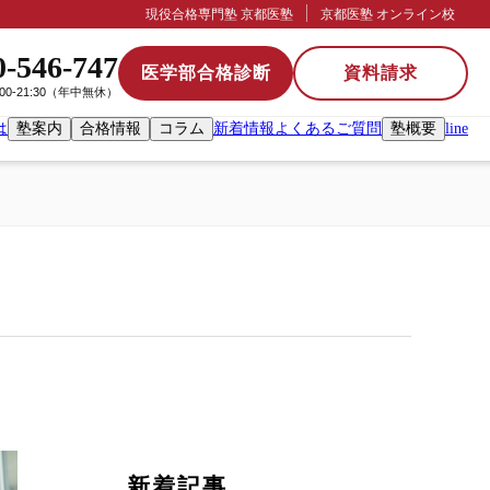
現役合格専門塾 京都医塾
京都医塾 オンライン校
0-546-747
医学部合格診断
資料請求
:00-21:30（年中無休）
は
塾案内
合格情報
コラム
新着情報
よくあるご質問
塾概要
line
新着記事