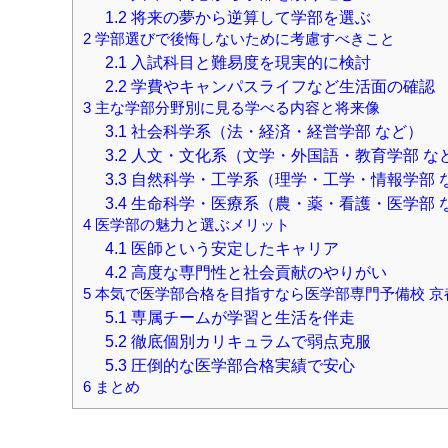
1.2
将来の夢から逆算して学部を選ぶ
2
学部選びで後悔しないために考慮すべきこと
2.1
入試科目と難易度を現実的に検討
2.2
学費やキャンパスライフなど生活面の確認
3
主な学部分野別に見る学べる内容と将来像
3.1
社会科学系（法・経済・経営学部 など）
3.2
人文・文化系（文学・外国語・教育学部 な
3.3
自然科学・工学系（理学・工学・情報学部 
3.4
生命科学・医療系（農・薬・看護・医学部 
4
医学部の魅力と選ぶメリット
4.1
医師という安定したキャリア
4.2
高度な専門性と社会貢献のやりがい
5
本気で医学部合格を目指すなら医学部専門予備校 京
5.1
専属チームが学習と生活を伴走
5.2
徹底個別カリキュラムで弱点克服
5.3
圧倒的な医学部合格実績で安心
6
まとめ