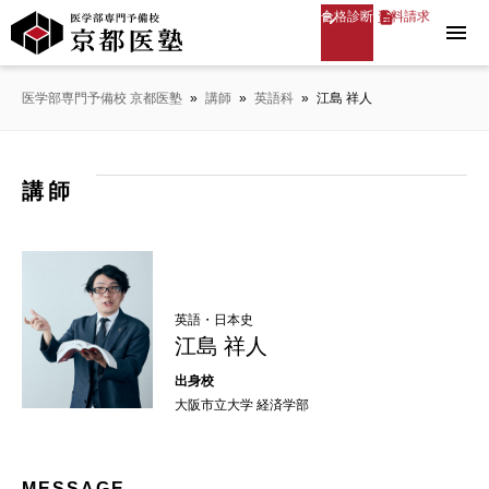
合格診断
資料請求
menu
医学部専門予備校 京都医塾
»
講師
»
英語科
»
江島 祥人
講師
英語・日本史
江島 祥人
大阪市立大学 経済学部
MESSAGE