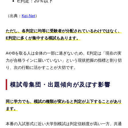
E判定：20％以下
（出典：
Kei-Net
）
ただし、各判定に均等に受験者が分配されているわけではなく、
E判定に多くが集中する模試もあります。
AやBを取る人は全体の一部に過ぎないため、E判定は「現在の実
力が合格ラインに届いていない」という現状把握の指標と割り切
り、次の行動に活かすことが大切です。
模試母集団・出題傾向が及ぼす影響
同じ学力でも、模試の種類が変わると判定が上下することがあり
ます。
本番の入試形式に近い大学別模試は判定信頼度が高い一方、共通