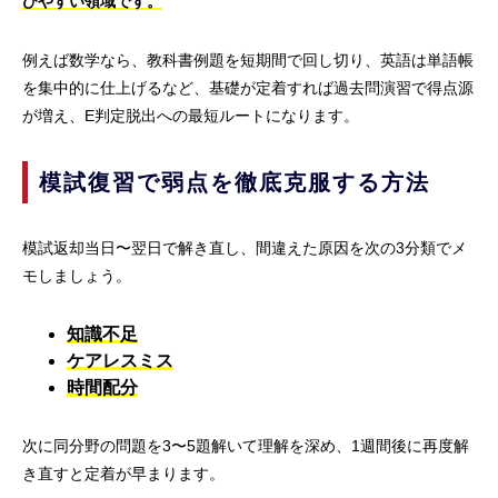
びやすい領域です。
例えば数学なら、教科書例題を短期間で回し切り、英語は単語帳
を集中的に仕上げるなど、基礎が定着すれば過去問演習で得点源
が増え、E判定脱出への最短ルートになります。
模試復習で弱点を徹底克服する方法
模試返却当日〜翌日で解き直し、間違えた原因を次の3分類でメ
モしましょう。
知識不足
ケアレスミス
時間配分
次に同分野の問題を3〜5題解いて理解を深め、1週間後に再度解
き直すと定着が早まります。