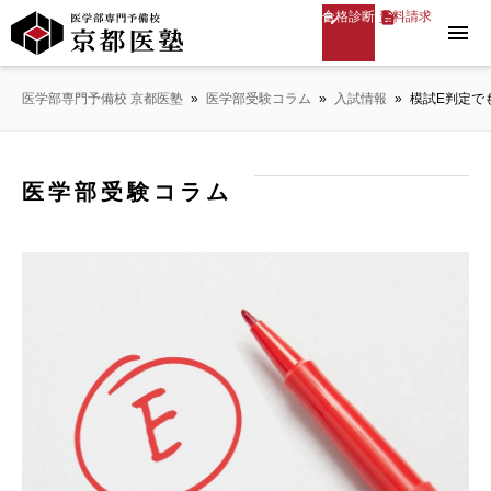
合格診断
資料請求
menu
医学部専門予備校 京都医塾
»
医学部受験コラム
»
入試情報
»
模試E判定で
医学部受験コラム