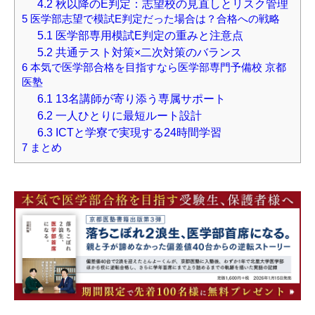
4.2
秋以降のE判定：志望校の見直しとリスク管理
5
医学部志望で模試E判定だった場合は？合格への戦略
5.1
医学部専用模試E判定の重みと注意点
5.2
共通テスト対策×二次対策のバランス
6
本気で医学部合格を目指すなら医学部専門予備校 京都
医塾
6.1
13名講師が寄り添う専属サポート
6.2
一人ひとりに最短ルート設計
6.3
ICTと学寮で実現する24時間学習
7
まとめ