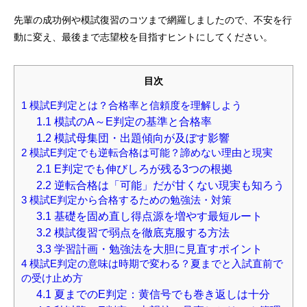
先輩の成功例や模試復習のコツまで網羅しましたので、不安を行
動に変え、最後まで志望校を目指すヒントにしてください。
目次
1
模試E判定とは？合格率と信頼度を理解しよう
1.1
模試のA～E判定の基準と合格率
1.2
模試母集団・出題傾向が及ぼす影響
2
模試E判定でも逆転合格は可能？諦めない理由と現実
2.1
E判定でも伸びしろが残る3つの根拠
2.2
逆転合格は「可能」だが甘くない現実も知ろう
3
模試E判定から合格するための勉強法・対策
3.1
基礎を固め直し得点源を増やす最短ルート
3.2
模試復習で弱点を徹底克服する方法
3.3
学習計画・勉強法を大胆に見直すポイント
4
模試E判定の意味は時期で変わる？夏までと入試直前で
の受け止め方
4.1
夏までのE判定：黄信号でも巻き返しは十分