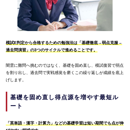
模試E判定から合格するための勉強法は「基礎徹底→弱点克服→
過去問演習」の3つのサイクルで進めることです。
闇雲に難問へ挑むのではなく、基礎を固め直し、模試復習で弱点
を割り出し、過去問で実戦感覚を磨くこの繰り返しが成績を底上
げします。
基礎を固め直し得点源を増やす最短ル
ート
「英単語・漢字・計算力」などの基礎学習は短い期間でも点が伸