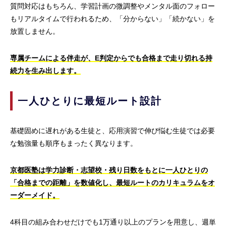
質問対応はもちろん、学習計画の微調整やメンタル面のフォロー
もリアルタイムで行われるため、「分からない」「続かない」を
放置しません。
専属チームによる伴走が、E判定からでも合格まで走り切れる持
続力を生み出します。
一人ひとりに最短ルート設計
基礎固めに遅れがある生徒と、応用演習で伸び悩む生徒では必要
な勉強量も順序もまったく異なります。
京都医塾は学力診断・志望校・残り日数をもとに一人ひとりの
「合格までの距離」を数値化し、最短ルートのカリキュラムをオ
ーダーメイド。
4科目の組み合わせだけでも1万通り以上のプランを用意し、週単