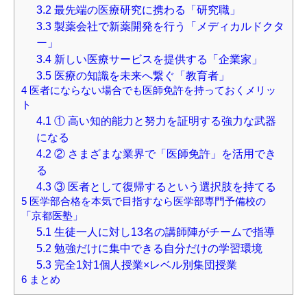
3.2
最先端の医療研究に携わる「研究職」
3.3
製薬会社で新薬開発を行う「メディカルドクタ
ー」
3.4
新しい医療サービスを提供する「企業家」
3.5
医療の知識を未来へ繋ぐ「教育者」
4
医者にならない場合でも医師免許を持っておくメリッ
ト
4.1
① 高い知的能力と努力を証明する強力な武器
になる
4.2
② さまざまな業界で「医師免許」を活用でき
る
4.3
③ 医者として復帰するという選択肢を持てる
5
医学部合格を本気で目指すなら医学部専門予備校の
「京都医塾」
5.1
生徒一人に対し13名の講師陣がチームで指導
5.2
勉強だけに集中できる自分だけの学習環境
5.3
完全1対1個人授業×レベル別集団授業
6
まとめ