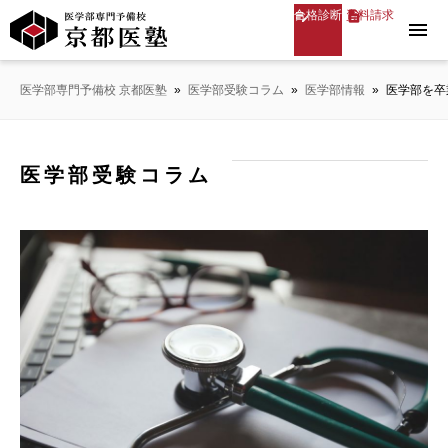
合格診断
資料請求
menu
医学部専門予備校 京都医塾
»
医学部受験コラム
»
医学部情報
»
医学部を卒
医学部受験コラム