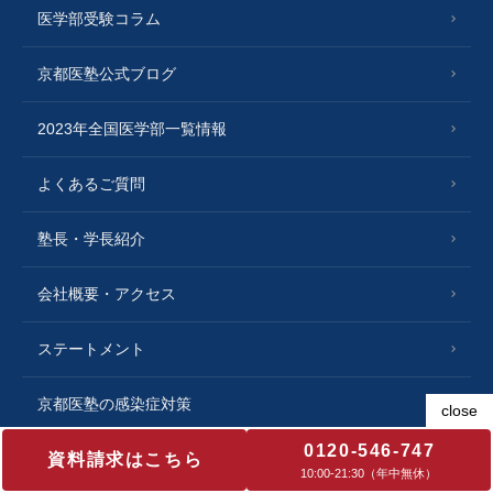
医学部受験コラム
京都医塾公式ブログ
2023年全国医学部一覧情報
よくあるご質問
塾長・学長紹介
会社概要・アクセス
ステートメント
京都医塾の感染症対策
0120-546-747
講師・運営スタッフ採用情報
資料請求はこちら
10:00‐21:30（年中無休）