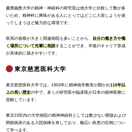
慶應義塾大学の精神・神経科の研究室は他大学と比較して数が多
いため、精神科に興味がある人にとってはどこに入室しようか迷
ってしまうほど魅力的な環境です。
医局の規模が大きく関連病院も多いことから、
自分の働き方や働
く場所について先輩に相談
することができ、卒後のキャリア形成
が具体的に描きやすいです。
東京慈恵医科大学
東京慈恵医科大学では、1903年に精神病学教室が開かれ
110年以
上の長い歴史
の中で、多くの研究医や臨床医が日本の精神医療に
貢献しています。
東京23区内の大学病院の精神神経科としては数少ない開放および
閉鎖病床のある入院病棟を有しており、幅広い疾患の症例につい
て学べます。