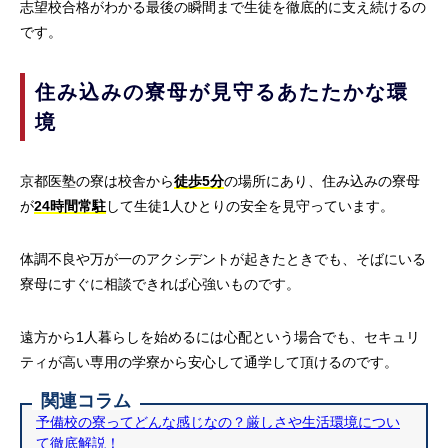
志望校合格がわかる最後の瞬間まで生徒を徹底的に支え続けるの
です。
住み込みの寮母が見守るあたたかな環
境
京都医塾の寮は校舎から
徒歩5分
の場所にあり、住み込みの寮母
が
24時間常駐
して生徒1人ひとりの安全を見守っています。
体調不良や万が一のアクシデントが起きたときでも、そばにいる
寮母にすぐに相談できれば心強いものです。
遠方から1人暮らしを始めるには心配という場合でも、セキュリ
ティが高い専用の学寮から安心して通学して頂けるのです。
関連コラム
予備校の寮ってどんな感じなの？厳しさや生活環境につい
て徹底解説！