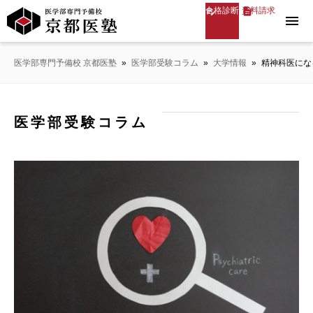
合格診断
資料請求
menu
医学部専門予備校 京都医塾
»
医学部受験コラム
»
大学情報
»
精神科医にな
医学部受験コラム