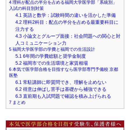
4
理科が配点の半分を占める福岡大学医学部「系統別」
入試の科目別対策
4.1
英語と数学：試験時間の違いを活かした準備
4.2
理科2科目：配点の半分を占める最重要科目に
注力する
4.3
小論文とグループ面接：社会問題への関心と対
人コミュニケーション力
5
福岡大学医学部の学費と福岡での生活設計
5.1
6年間の学費総額と奨学金制度
5.2
福岡市での生活環境と家賃相場
6
本気で医学部合格を目指すなら医学部専門予備校 京都
医塾
6.1
常駐講師に即質問でき、理解を止めない
6.2
得意は伸ばし苦手は基礎から補強できる
6.3
直前期も入試問題で確認を積み上げられる
7
まとめ