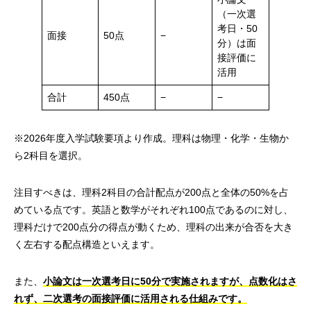
（一次選
考日・50
面接
50点
−
分）は面
接評価に
活用
合計
450点
−
−
※2026年度入学試験要項より作成。理科は物理・化学・生物か
ら2科目を選択。
注目すべきは、理科2科目の合計配点が200点と全体の50%を占
めている点です。英語と数学がそれぞれ100点であるのに対し、
理科だけで200点分の得点が動くため、理科の出来が合否を大き
く左右する配点構造といえます。
また、
小論文は一次選考日に50分で実施されますが、点数化はさ
れず、二次選考の面接評価に活用される仕組みです。