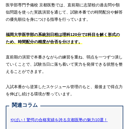
医学部専門予備校 京都医塾では、直前期に志望校の過去問や類
似問題を使った実践演習を通じて、試験本番での時間配分や解答
の優先順位を身につける指導を行っています。
福岡大学医学部の系統別日程は理科120分で2科目を解く形式の
ため、時間配分の精度が合否を分けます。
直前期の演習で本番さながらの練習を重ね、弱点を一つずつ潰し
ていくことで、試験当日に落ち着いて実力を発揮できる状態を整
えることができます。
入試本番から逆算したスケジュール管理のもと、最後まで得点力
を伸ばし続ける環境が整っています。
関連コラム
やばい！驚愕の合格実績を誇る京都医塾の魅力10選！