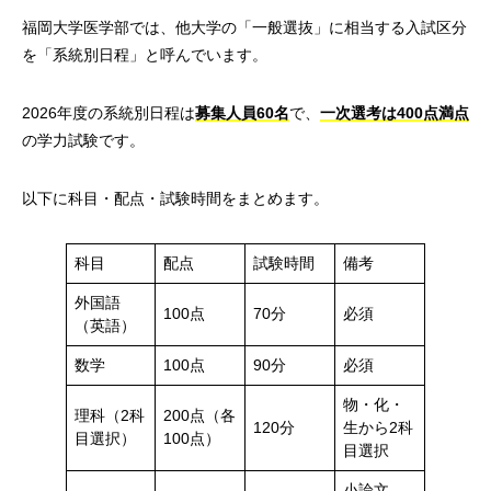
福岡大学医学部では、他大学の「一般選抜」に相当する入試区分
を「系統別日程」と呼んでいます。
2026年度の系統別日程は
募集人員60名
で、
一次選考は400点満点
の学力試験です。
以下に科目・配点・試験時間をまとめます。
科目
配点
試験時間
備考
外国語
100点
70分
必須
（英語）
数学
100点
90分
必須
物・化・
理科（2科
200点（各
120分
生から2科
目選択）
100点）
目選択
小論文