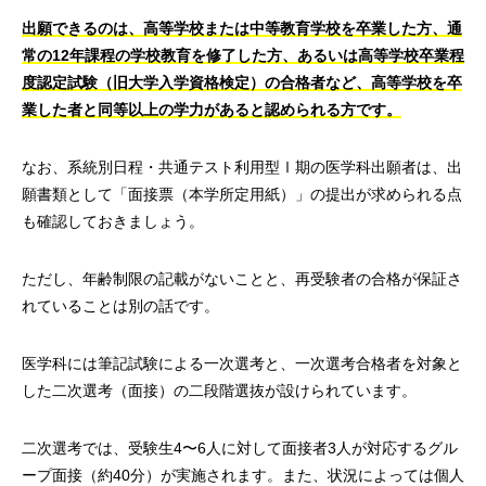
出願できるのは、高等学校または中等教育学校を卒業した方、通
常の12年課程の学校教育を修了した方、あるいは高等学校卒業程
度認定試験（旧大学入学資格検定）の合格者など、高等学校を卒
業した者と同等以上の学力があると認められる方です。
なお、系統別日程・共通テスト利用型Ⅰ期の医学科出願者は、出
願書類として「面接票（本学所定用紙）」の提出が求められる点
も確認しておきましょう。
ただし、年齢制限の記載がないことと、再受験者の合格が保証さ
れていることは別の話です。
医学科には筆記試験による一次選考と、一次選考合格者を対象と
した二次選考（面接）の二段階選抜が設けられています。
二次選考では、受験生4〜6人に対して面接者3人が対応するグル
ープ面接（約40分）が実施されます。また、状況によっては個人