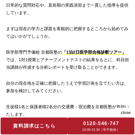
日常的な質問対応や、直前期の実践演習まで一貫した指導を提供
しています。
まずは現在の学力と課題を客観的に把握するところから始めてみ
てはいかがでしょうか。
医学部専門予備校 京都医塾の
「1泊2日医学部合格診断ツアー」
では、1対1授業とアチーブメントテストの結果をもとに、科目担
当講師が作成する分析レポートを受け取ることができます。
自分の現在地を正確に把握したうえで学習計画を立てたい方は、
参加を検討してみてください。
生徒様1名と保護者様2名分の交通費・宿泊費を京都医塾が負担い
たします。
0120-546-747
資料請求はこちら
10:00‐21:30（年中無休）