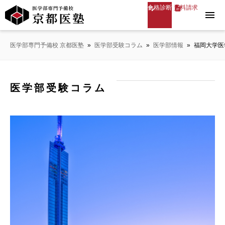
合格診断
資料請求
menu
医学部専門予備校 京都医塾
»
医学部受験コラム
»
医学部情報
»
福岡大学医
医学部受験コラム