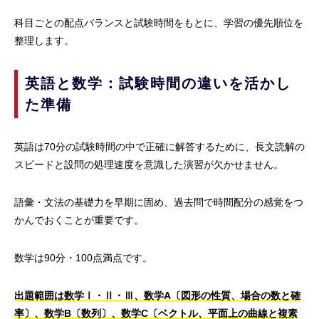
科目ごとの配点バランスと試験時間をもとに、学習の優先順位を
整理します。
英語と数学：試験時間の違いを活かし
た準備
英語は70分の試験時間の中で正確に解答するために、長文読解の
スピードと設問の処理速度を意識した演習が欠かせません。
語彙・文法の基礎力を早期に固め、過去問で時間配分の感覚をつ
かんでおくことが重要です。
数学は90分・100点満点です。
出題範囲は数学Ⅰ・Ⅱ・Ⅲ、数学A〔図形の性質、場合の数と確
率〕、数学B〔数列〕、数学C〔ベクトル、平面上の曲線と複素