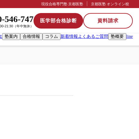
現役合格専門塾 京都医塾
京都医塾 オンライン校
0-546-747
医学部合格診断
資料請求
:00-21:30（年中無休）
は
塾案内
合格情報
コラム
新着情報
よくあるご質問
塾概要
line