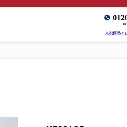
012
10
京都医塾と