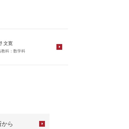
野 文寛
数学科
断から