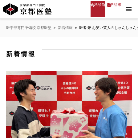
合格診断
資料請求
menu
医学部専門予備校 京都医塾
»
新着情報
»
医者 兼 お笑い芸人のしゅんしゅん
新着情報