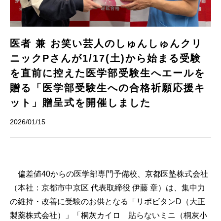
医者 兼 お笑い芸人のしゅんしゅんクリ
ニックPさんが1/17(土)から始まる受験
を直前に控えた医学部受験生へエールを
贈る「医学部受験生への合格祈願応援キ
ット」贈呈式を開催しました
2026/01/15
偏差値40からの医学部専門予備校、京都医塾株式会社
（本社：京都市中京区 代表取締役 伊藤 章）は、集中力
の維持・改善に受験のお供となる「リポビタンD（大正
製薬株式会社）」「桐灰カイロ 貼らないミニ（桐灰小