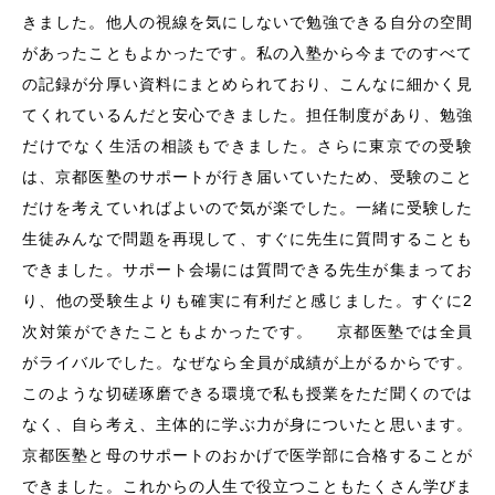
きました。他人の視線を気にしないで勉強できる自分の空間
があったこともよかったです。私の入塾から今までのすべて
の記録が分厚い資料にまとめられており、こんなに細かく見
てくれているんだと安心できました。担任制度があり、勉強
だけでなく生活の相談もできました。さらに東京での受験
は、京都医塾のサポートが行き届いていたため、受験のこと
だけを考えていればよいので気が楽でした。一緒に受験した
生徒みんなで問題を再現して、すぐに先生に質問することも
できました。サポート会場には質問できる先生が集まってお
り、他の受験生よりも確実に有利だと感じました。すぐに2
次対策ができたこともよかったです。 京都医塾では全員
がライバルでした。なぜなら全員が成績が上がるからです。
このような切磋琢磨できる環境で私も授業をただ聞くのでは
なく、自ら考え、主体的に学ぶ力が身についたと思います。
京都医塾と母のサポートのおかげで医学部に合格することが
できました。これからの人生で役立つこともたくさん学びま