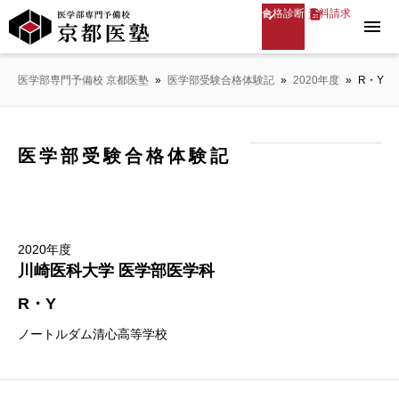
合格診断
資料請求
menu
医学部専門予備校 京都医塾
»
医学部受験合格体験記
»
2020年度
»
R・Y
医学部受験合格体験記
2020年度
川崎医科大学 医学部医学科
R・Y
ノートルダム清心高等学校