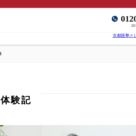
012
10
京都医塾と
輔
格体験記