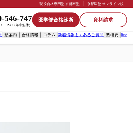
現役合格専門塾 京都医塾
京都医塾 オンライン校
0-546-747
医学部合格診断
資料請求
:00-21:30（年中無休）
は
塾案内
合格情報
コラム
新着情報
よくあるご質問
塾概要
line