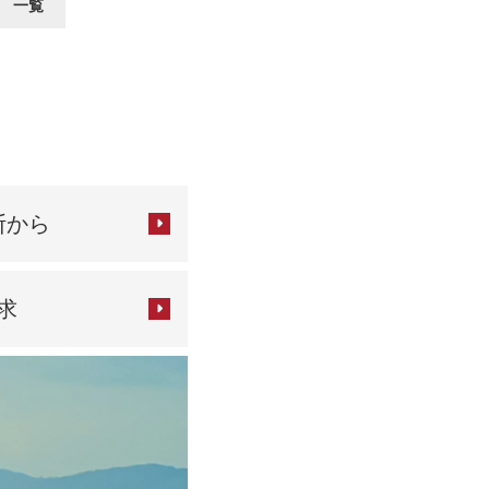
 一覧
断から
求