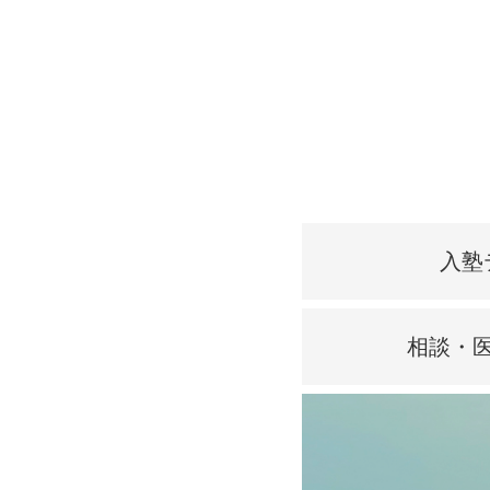
入塾
相談・