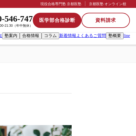
現役合格専門塾 京都医塾
京都医塾 オンライン校
0-546-747
医学部合格診断
資料請求
:00-21:30（年中無休）
は
塾案内
合格情報
コラム
新着情報
よくあるご質問
塾概要
line