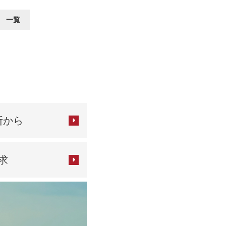
 一覧
断から
求