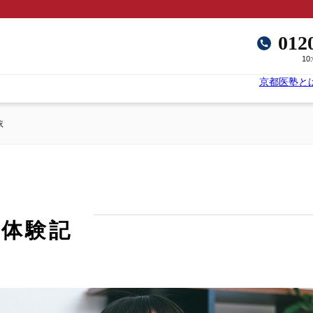
012
10
京都医塾と
依
格体験記