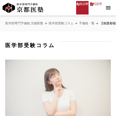
合格診断
資料請求
menu
医学部専門予備校 京都医塾
»
医学部受験コラム
»
予備校・塾
»
【保護者様
医学部受験コラム