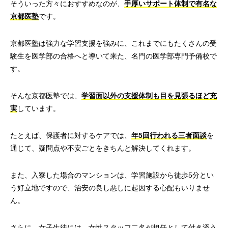
そういった方々におすすめなのが、
手厚いサポート体制で有名な
京都医塾
です。
京都医塾は強力な学習支援を強みに、これまでにもたくさんの受
験生を医学部の合格へと導いて来た、名門の医学部専門予備校で
す。
そんな京都医塾では、
学習面以外の支援体制も目を見張るほど充
実
しています。
たとえば、保護者に対するケアでは、
年5回行われる三者面談
を
通じて、疑問点や不安ごとをきちんと解決してくれます。
また、入寮した場合のマンションは、学習施設から徒歩5分とい
う好立地ですので、治安の良し悪しに起因する心配もいりませ
ん。
さらに、女子生徒には、女性スタッフ二名が担任として付き添う