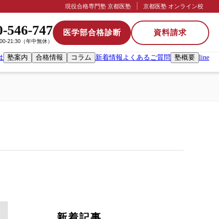
現役合格専門塾 京都医塾
京都医塾 オンライン校
0-546-747
医学部合格診断
資料請求
:00-21:30（年中無休）
は
塾案内
合格情報
コラム
新着情報
よくあるご質問
塾概要
line
新着記事