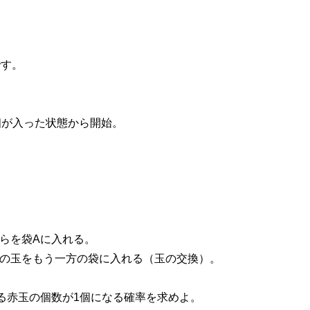
易）
です。
個が入った状態から開始。
れらを袋Aに入れる。
れの玉をもう一方の袋に入れる（玉の交換）。
いる赤玉の個数が1個になる確率を求めよ。