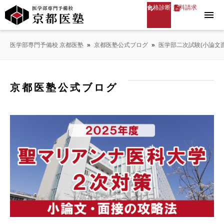
合格診断
資料請求
menu
医学部専門予備校 京都医塾
»
京都医塾公式ブログ
»
医学部二次試験(小論文
京都医塾公式ブログ