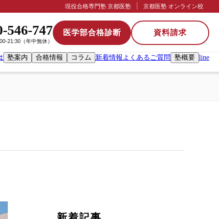
現役合格専門塾 京都医塾
京都医塾 オンライン校
0-546-747
医学部合格診断
資料請求
:00-21:30（年中無休）
は
塾案内
合格情報
コラム
新着情報
よくあるご質問
塾概要
line
新着記事