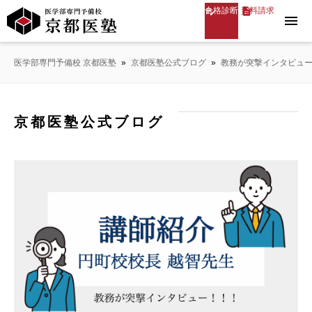
合格診断
資料請求
menu
医学部専門予備校 京都医塾
»
京都医塾公式ブログ
»
教務が突撃インタビュ
京都医塾公式ブログ