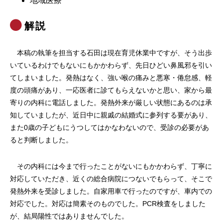
地域医療
解説
本稿の執筆を担当する石田は現在育児休業中ですが、そう出歩
いているわけでもないにもかかわらず、先日ひどい鼻風邪を引い
てしまいました。発熱はなく、強い喉の痛みと悪寒・倦怠感、軽
度の頭痛があり、一応医者に診てもらえないかと思い、家から最
寄りの内科に電話しました。発熱外来が厳しい状態にあるのは承
知していましたが、近日中に親戚の結婚式に参列する要があり、
また0歳の子どもにうつしてはかなわないので、受診の必要があ
ると判断しました。
その内科には今まで行ったことがないにもかかわらず、丁寧に
対応していただき、近くの総合病院につないでもらって、そこで
発熱外来を受診しました。自家用車で行ったのですが、車内での
対応でした。対応は簡素そのものでした。PCR検査をしました
が、結局陽性ではありませんでした。