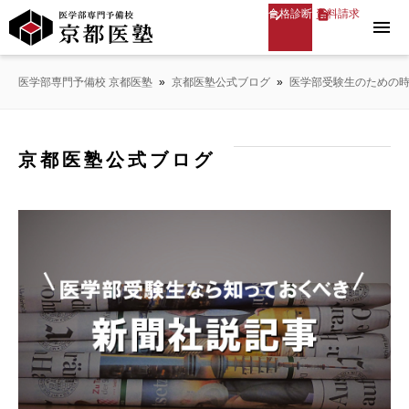
合格診断
資料請求
menu
医学部専門予備校 京都医塾
»
京都医塾公式ブログ
»
医学部受験生のための
京都医塾公式ブログ