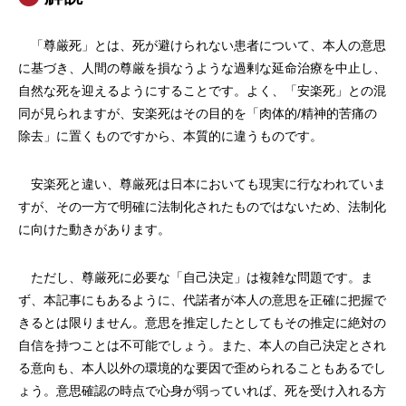
「尊厳死」とは、死が避けられない患者について、本人の意思
に基づき、人間の尊厳を損なうような過剰な延命治療を中止し、
自然な死を迎えるようにすることです。よく、「安楽死」との混
同が見られますが、安楽死はその目的を「肉体的/精神的苦痛の
除去」に置くものですから、本質的に違うものです。
安楽死と違い、尊厳死は日本においても現実に行なわれていま
すが、その一方で明確に法制化されたものではないため、法制化
に向けた動きがあります。
ただし、尊厳死に必要な「自己決定」は複雑な問題です。ま
ず、本記事にもあるように、代諾者が本人の意思を正確に把握で
きるとは限りません。意思を推定したとしてもその推定に絶対の
自信を持つことは不可能でしょう。また、本人の自己決定とされ
る意向も、本人以外の環境的な要因で歪められることもあるでし
ょう。意思確認の時点で心身が弱っていれば、死を受け入れる方