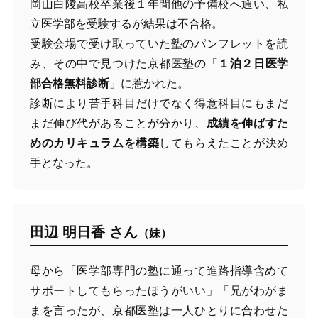
岡山白陵高校卒業後１年間他の予備校へ通い、私
立医学部を受験するが結果は不合格。
受験会場で受け取っていた塾のパンフレットを読
み、その中で見つけた京都医塾の「
１泊２日医学
部合格無料診断
」に惹かれた。
診断により苦手科目だけでなく得意科目にもまだ
まだ伸び代があることが分かり、
成績を伸ばすた
めのカリキュラムを構築
してもらえたことが決め
手となった。
田辺 明日香 さん
（妹）
母から「医学部専門の塾に通って進路指導含めて
サポートしてもらったほうがいい」「兄がわがま
まを言ったが、京都医塾は一人ひとりに合わせた