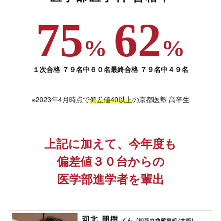
75
62
%
%
１次合格 ７９名中６０名
最終合格 ７９名中４９名
※2023年4月時点で
偏差値40以上
の京都医塾 高卒生
上記に加えて、
今年度も
偏差値３０台からの
医学部進学者を輩出