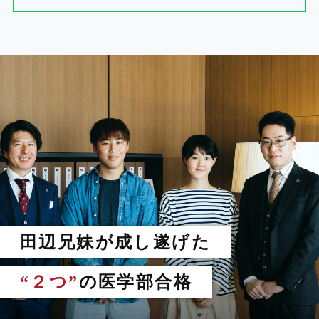
田辺兄妹が成し遂げた
“２つ”
の医学部合格