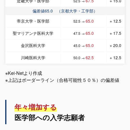
近畿大学・医学部
67.5
+ 15.0
52.5 →
偏差値65.0 （京都大学・工学部）
帝京大学・医学部
65.0
+ 12.5
52.5 →
聖マリアンナ医科大学
65.0
+ 17.5
47.5 →
金沢医科大学
65.0
+ 20.0
45.0 →
川崎医科大学
62.5
+ 12.5
50.0 →
※Kei-Netより作成
※上記はボーダーライン（合格可能性５０％）の偏差値
年々増加する
医学部への入学志願者