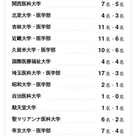
7
5
関西医科大学
名
・
名
4
3
北里大学・医学部
名
・
名
11
4
杏林大学・医学部
名
・
名
11
6
近畿大学・医学部
名
・
名
10
6
久留米大学・医学部
名
・
名
4
4
国際医療福祉大学
名
・
名
17
3
埼玉医科大学・医学部
名
・
名
2
1
昭和大学・医学部
名
・
名
1
0
自治医科大学
名
・
名
1
1
順天堂大学
名
・
名
6
2
聖マリアンナ医科大学
名
・
名
7
4
帝京大学・医学部
名
・
名