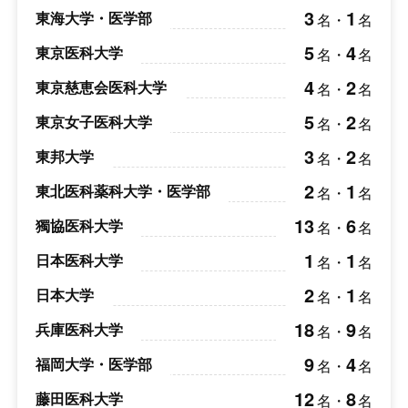
3
1
東海大学・医学部
名
・
名
5
4
東京医科大学
名
・
名
4
2
東京慈恵会医科大学
名
・
名
5
2
東京女子医科大学
名
・
名
3
2
東邦大学
名
・
名
2
1
東北医科薬科大学・医学部
名
・
名
13
6
獨協医科大学
名
・
名
1
1
日本医科大学
名
・
名
2
1
日本大学
名
・
名
18
9
兵庫医科大学
名
・
名
9
4
福岡大学・医学部
名
・
名
12
8
藤田医科大学
名
・
名