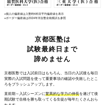
※個人の偏差値は入塾時4科目平均偏差値を表示
※ボーダー偏差値は2024年河合塾全統模試を参照
京都医塾は
試験最終日まで
諦めません
京都医塾では入試前日はもちろん
、
当日の入試後も毎日
実際の入試問題を使って
重要事項の確認や失敗したとこ
ろをブラッシュアップします。
直前期～入試シーズンに
驚異的な学力の伸長
を遂げて
後
期試験で合格を勝ち取ってくる生徒が毎年たくさんおら
れます。