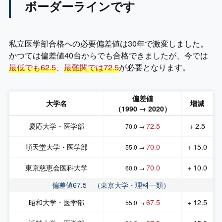
ボーダーラインです
私立医学部合格への必要偏差値は30年で激変しました。
かつては偏差値40台からでも合格できましたが、今では
最低でも62.5
、
最難関では72.5
が必要となります。
偏差値
大学名
増減
（1990
→ 2020
）
慶応大学・医学部
72.5
+ 2.5
70.0 →
順天堂大学・医学部
70.0
+ 15.0
55.0 →
東京慈恵会医科大学
70.0
+ 10.0
60.0 →
偏差値67.5 （東京大学・理科一類）
昭和大学・医学部
67.5
+ 12.5
55.0 →