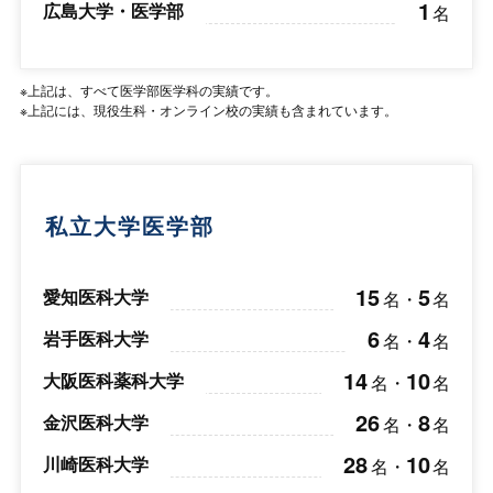
1
広島大学・医学部
名
※上記は、すべて医学部医学科の実績です。
※上記には、現役生科・オンライン校の実績も含まれています。
私立大学医学部
15
5
愛知医科大学
名
・
名
6
4
岩手医科大学
名
・
名
14
10
大阪医科薬科大学
名
・
名
26
8
金沢医科大学
名
・
名
28
10
川崎医科大学
名
・
名